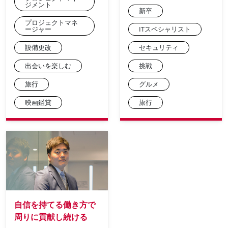
ジメント
新卒
プロジェクトマネ
ージャー
ITスペシャリスト
設備更改
セキュリティ
出会いを楽しむ
挑戦
旅行
グルメ
映画鑑賞
旅行
自信を持てる働き方で
周りに貢献し続ける