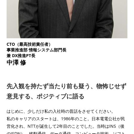
CTO（最高技術責任者）
事業推進部 情報システム部門長
兼 DX推進PT長
中澤 修
先入観を持たず当たり前も疑う、
物怖じせず
意見する、
ポジティブに語る
はじめに、少しだけ私の入社時の昔話をさせてください。
私のキャリアのスタートは、1986年のこと。日本電電公社が民
営化され、NTTが誕生して2年目のことでした。当時はINS（後
のISDN）、移動通信、データ通信、コンピュータ技術、ソフト