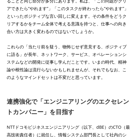
ることと同じ部分が多分にあります。私は、「この問題がクリ
アできたら“やれます”」「このタスクが終わったら“やれます”」
といったポジティブな言い回しに変えます。その条件をどうク
リアするかをチーム全体で考える意識を持つと、仕事への向き
合い方は大きく変わるのではないでしょうか。
これらの「当たり前を疑う、物怖じせず意見する、ポジティブ
に語る」が長年、ネットワーク、サービス、オペレーションシ
ステムなどの開発に従事し学んだことです。いまの時代、精神
論や根性論は流行らないかもしれませんが、それでもなお、こ
のようなマインドセットは不変だと思っています。
連携強化で
「エンジニアリングの
エクセレン
トカンパニー」を目指す
NTTドコモビジネスエンジニアリング（以下、dBE）のCTO（最
高技術責任者）に就任し、情報システム部門長として社内のシ