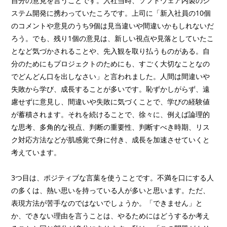
自分の意見を言うことです。入社当時、ソフトウェア内製のシ
ステム開発に携わっていたころです。上司に「新入社員の10個
のコメントや意見のうち9個は見当違いや間違いかもしれないだ
ろう。でも、残り1個の意見は、新しい視点や見落としていたこ
となど気づかされることや、先入観を取り払うものがある。自
分のためにもプロジェクトのためにも、すごく大切なことなの
でどんどん口を出しなさい」と言われました。人間は間違いや
失敗から学び、成長することが多いです。恥ずかしがらず、遠
慮せずに意見し、間違いや失敗に気づくことで、学びの経験値
が蓄積されます。それを続けることで、徐々に、例えば論理的
な思考、多角的な視点、判断の重要性、判断すべき時期、リス
ク対応方法などが肌感覚で身に付き、成長を加速させていくと
考えています。
3つ目は、ポジティブな言葉を使うことです。不満を口にする人
の多くは、熱い思いを持っている人が多いと思います。ただ、
表現方法が苦手なのではないでしょうか。「できません」と
か、できない理由を言うことは、やるためにはどうするか考え