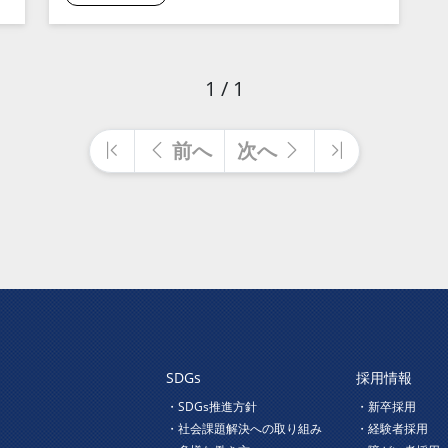
1 / 1
前へ
次へ
SDGs
採用情報
ジ
・SDGs推進方針
・新卒採用
・社会課題解決への取り組み
・経験者採用