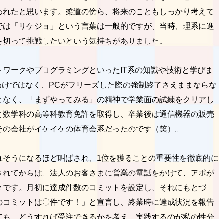
われたと思います。柔道の傍ら、将来のこともしっかり考えて
では「リケジョ」という言葉は一般的ですが、当時、理系に進
を切って挑戦したいという気持ちがありました。
ワークやプログラミングといったIT系の知識や技術と学びま
わけではなく、PCがフリーズした際の強制終了さえままならな
となく、「まずやってみる」の精神で学業面の試練をクリアし
と数学科の高等科教育免許を取得し、卒業後は通信機器の販売
その会社がイケイケの体育会系だったのです（笑）。
れそうになるほど叫ばされ、1位を獲ることの重要性を徹底的に
されてからは、法人のお客さまに営業の電話をかけて、アポが
々です。月初に達成件数のコミットを設定し、それにもとづ
のコミットは〇件です！」と宣言し、終業時に達成状況を報告
ても、どうすれば受注できるかを考え、実践するのが私の性分