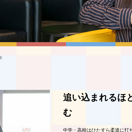
奈
追い込まれるほ
む
中学・高校はひたすら柔道に打