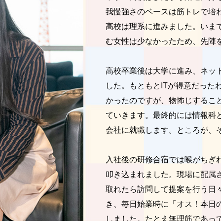
我慢強さのベースは筋トレで培
高校は理系に進みました。いま
む女性は少なかったため、先陣
高校卒業後は大学に進み、ネット
した。もともとITが得意だった
かったのですが、物怖じするこ
ていきます。最終的には情報科
会社に就職します。ところが、
入社後の研修合宿では喉がちぎ
叩き込まれました。現場に配属
取れたら訪問して提案を行う日
き、毎日始業時に「オス！本日
しました。たとえ無理筋であっ