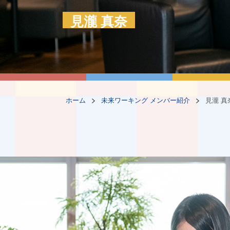
見瀧 真奈
ホーム
未来ワーキング メンバー紹介
見瀧 真