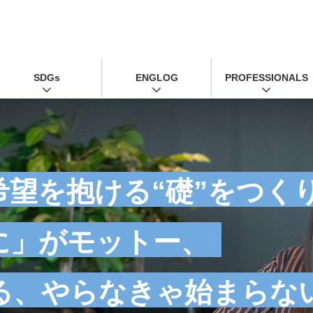
SDGs
ENGLOG
PROFESSIONALS
希望を抱ける“礎”をつく
に」がモットー、
る、やらなきゃ始まらな