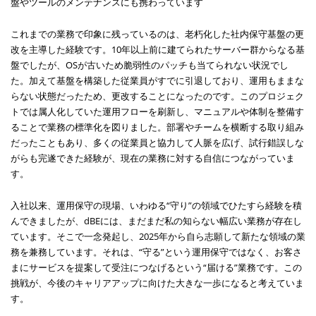
盤やツールのメンテナンスにも携わっています
これまでの業務で印象に残っているのは、老朽化した社内保守基盤の更
改を主導した経験です。10年以上前に建てられたサーバー群からなる基
盤でしたが、OSが古いため脆弱性のパッチも当てられない状況でし
た。加えて基盤を構築した従業員がすでに引退しており、運用もままな
らない状態だったため、更改することになったのです。このプロジェク
トでは属人化していた運用フローを刷新し、マニュアルや体制を整備す
ることで業務の標準化を図りました。部署やチームを横断する取り組み
だったこともあり、多くの従業員と協力して人脈を広げ、試行錯誤しな
がらも完遂できた経験が、現在の業務に対する自信につながっていま
す。
入社以来、運用保守の現場、いわゆる“守り”の領域でひたすら経験を積
んできましたが、dBEには、まだまだ私の知らない幅広い業務が存在し
ています。そこで一念発起し、2025年から自ら志願して新たな領域の業
務を兼務しています。それは、“守る”という運用保守ではなく、お客さ
まにサービスを提案して受注につなげるという“届ける”業務です。この
挑戦が、今後のキャリアアップに向けた大きな一歩になると考えていま
す。