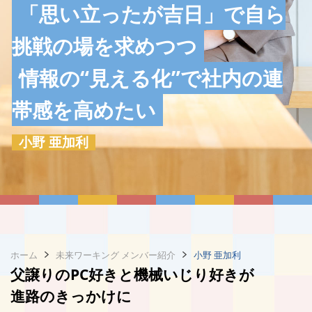
「思い立ったが吉日」で自ら
挑戦の場を求めつつ
情報の“見える化”で社内の連
帯感を高めたい
小野 亜加利
ホーム
未来ワーキング メンバー紹介
小野 亜加利
父譲りのPC好きと機械いじり好きが
進路のきっかけに