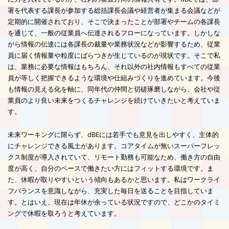
署を代表する課長が参加する総括課長会議や経営者が集まる会議などが
定期的に開催されており、そこで決まったことが部署やチームの各課長
を通じて、一般の従業員へ伝達されるフローになっています。しかしな
がら情報の伝達には各課長の裁量や業務状況などが影響するため、従業
員に届く情報量や粒度にばらつきが生じているのが現状です。そこで私
は、業務に必要な情報はもちろん、それ以外の社内情報もすべての従業
員が等しく把握できるような環境や仕組みづくりを進めています。今後
も情報の見える化を軸に、同年代の仲間と切磋琢磨しながら、会社や従
業員のより良い未来をつくるチャレンジを続けていきたいと考えていま
す。
未来ワーキングに限らず、dBEには若手でも意見を出しやすく、主体的
にチャレンジできる風土があります。コアタイムが無いスーパーフレッ
クス制度が導入されていて、リモート勤務も可能なため、働き方の自由
度が高く、自分のペースで働きたい方にはフィットする環境です。ま
た、休暇が取りやすいという傾向もあるかと思います。私はワークライ
フバランスを意識しながら、充実した毎日を送ることを目指していま
す。とはいえ、現在は年休が余っている状況ですので、どこかのタイミ
ングで休暇を取ろうと考えています。