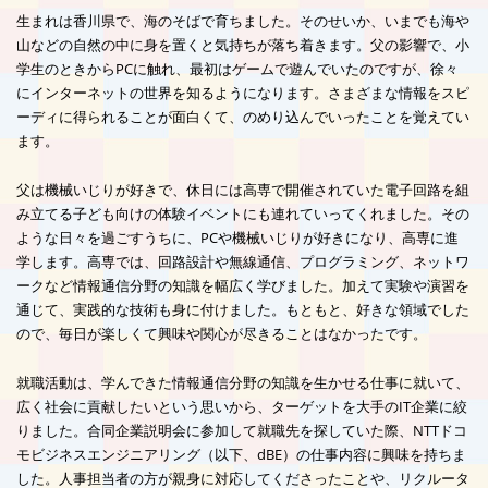
生まれは香川県で、海のそばで育ちました。そのせいか、いまでも海や
山などの自然の中に身を置くと気持ちが落ち着きます。父の影響で、小
学生のときからPCに触れ、最初はゲームで遊んでいたのですが、徐々
にインターネットの世界を知るようになります。さまざまな情報をスピ
ーディに得られることが面白くて、のめり込んでいったことを覚えてい
ます。
父は機械いじりが好きで、休日には高専で開催されていた電子回路を組
み立てる子ども向けの体験イベントにも連れていってくれました。その
ような日々を過ごすうちに、PCや機械いじりが好きになり、高専に進
学します。高専では、回路設計や無線通信、プログラミング、ネットワ
ークなど情報通信分野の知識を幅広く学びました。加えて実験や演習を
通じて、実践的な技術も身に付けました。もともと、好きな領域でした
ので、毎日が楽しくて興味や関心が尽きることはなかったです。
就職活動は、学んできた情報通信分野の知識を生かせる仕事に就いて、
広く社会に貢献したいという思いから、ターゲットを大手のIT企業に絞
りました。合同企業説明会に参加して就職先を探していた際、NTTドコ
モビジネスエンジニアリング（以下、dBE）の仕事内容に興味を持ちま
した。人事担当者の方が親身に対応してくださったことや、リクルータ