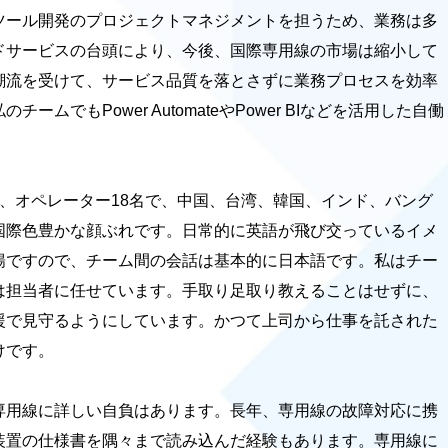
ツール開発のプロジェクトマネジメントを担うため、業務は多
ドサービスの台頭により、今後、国際専用線の市場は縮小して
潮流を受けて、サービス品質を落とさずに業務プロセスを効率
ムでもPower AutomateやPower BIなどを活用した自働
、オペレーター18名で、中国、台湾、韓国、インド、バング
国際色豊かな顔ぶれです。日常的に英語が飛び交っているイメ
暢ですので、チーム間の会話は基本的に日本語です。私はチー
は担当者に任せています。手取り足取り教えることはせずに、
援で見守るようにしています。かつて上司から仕事を託された
けです。
専用線に詳しい自負はあります。長年、専用線の故障対応に携
装置の仕様書を隅々まで読み込んだ経験もあります。専用線に