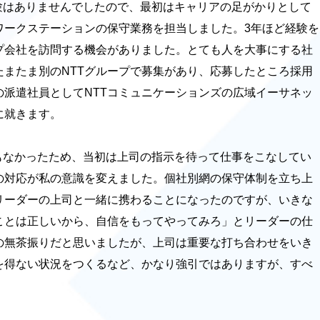
験はありませんでしたので、最初はキャリアの足がかりとして
ワークステーションの保守業務を担当しました。3年ほど経験を
ープ会社を訪問する機会がありました。とても人を大事にする社
たまたま別のNTTグループで募集があり、応募したところ採用
の派遣社員としてNTTコミュニケーションズの広域イーサネッ
に就きます。
もなかったため、当初は上司の指示を待って仕事をこなしてい
の対応が私の意識を変えました。個社別網の保守体制を立ち上
リーダーの上司と一緒に携わることになったのですが、いきな
ことは正しいから、自信をもってやってみろ」とリーダーの仕
の無茶振りだと思いましたが、上司は重要な打ち合わせをいき
を得ない状況をつくるなど、かなり強引ではありますが、すべ