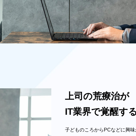
上司の荒療治が
IT業界で覚醒す
子どものころからPCなどに興